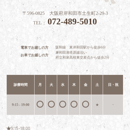
〒596-0825 大阪府岸和田市土生町2-29-3
072-489-5010
TEL：
阪和線 東岸和田駅から徒歩6分
電車でお越しの方
岸和田港塔原線沿い
お車でお越しの方
府立和泉高校東交差点から徒歩2分
診療時間
月
火
水
木
金
土
日・祝
9:15 - 19:00
★
−
★9:15-18:00