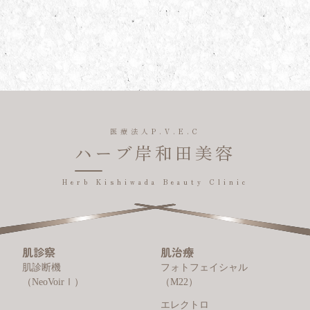
医療法人P.V.E.C
ハーブ岸和田美容
Herb Kishiwada Beauty Clinic
肌診察
肌治療
肌診断機
フォトフェイシャル
（NeoVoirⅠ）
（M22）
エレクトロ