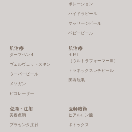
ポレーション
ハイドラピール
マッサージピール
ベビーピール
肌治療
肌治療
ダーマペン４
HIFU
（ウルトラフォーマーⅢ）
ヴェルヴェットスキン
トラネックスレチピール
ウーバーピール
医療脱毛
メソガン
ピコレーザー
点滴・注射
医師施術
美容点滴
ヒアルロン酸
プラセンタ注射
ボトックス