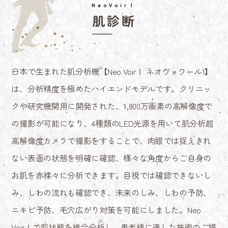
NeoVoirⅠ
肌診断
日本で生まれた肌分析機【Neo VoirⅠ ネオヴォワール1】
は、分析精度を極めたハイエンドモデルです。クリニッ
クや研究機関用に開発された、1,800万画素の高解像度で
の撮影が可能になり、4種類のLED光源を用いて肌分析超
高解像度カメラで撮影をすることで、肉眼では捉えきれ
ない表面の状態を明確に確認、様々な角度からご自身の
お肌を赤裸々に分析できます。目視では確認できないし
み、しわの流れも確認でき、未来のしみ、しわの予防、
ニキビ予防、毛穴広がり対策を可能にしました。Neo
VoirⅠで肌状態を複合分析し、患者様に適した施術のご提