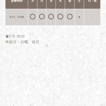
診療時間
月
火
水
木
金
土
日・祝
9:15 - 19:00
★
−
★9:15-18:00
休診日：日曜、祝日